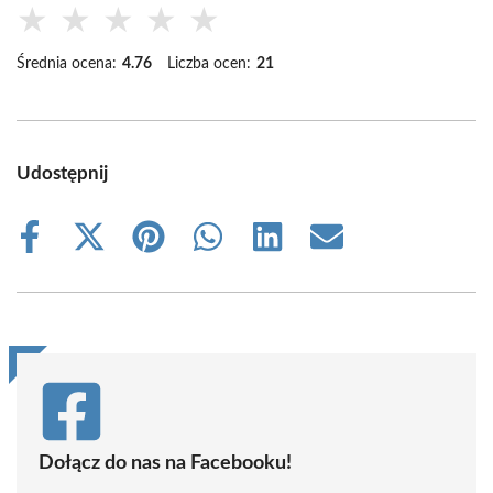
★
★
★
★
★
Średnia ocena:
4.76
Liczba ocen:
21
Udostępnij
Share
Share
Share
Share
Share
Share
on
on
on
on
on
on
Facebook
X
Pinterest
WhatsApp
LinkedIn
Email
(Twitter)
Dołącz do nas na Facebooku!