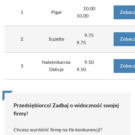
10.00
1
Pigal
Zobacz
10.00
9.75
2
Suzette
Zobacz
9.75
Naleśnikarnia
9.50
3
Zobacz
Delicje
9.50
Przedsiębiorco! Zadbaj o widoczność swojej
firmy!
Chcesz wyróżnić firmę na tle konkurencji?