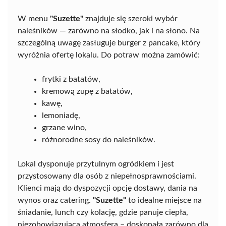
W menu
"Suzette"
znajduje się szeroki wybór
naleśników — zarówno na słodko, jak i na słono. Na
szczególną uwagę zasługuje burger z pancake, który
wyróżnia ofertę lokalu. Do potraw można zamówić:
frytki z batatów,
kremową zupę z batatów,
kawę,
lemoniadę,
grzane wino,
różnorodne sosy do naleśników.
Lokal dysponuje przytulnym ogródkiem i jest
przystosowany dla osób z niepełnosprawnościami.
Klienci mają do dyspozycji opcję dostawy, dania na
wynos oraz catering.
"Suzette"
to idealne miejsce na
śniadanie, lunch czy kolację, gdzie panuje ciepła,
niezobowiązująca atmosfera – doskonała zarówno dla