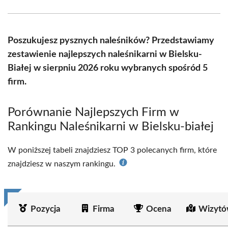
Facebook
X
Pinterest
WhatsApp
LinkedIn
Email
(Twitter)
Poszukujesz pysznych naleśników? Przedstawiamy
zestawienie najlepszych naleśnikarni w Bielsku-
Białej w sierpniu 2026 roku wybranych spośród 5
firm.
Porównanie Najlepszych Firm w
Rankingu Naleśnikarni w Bielsku-białej
W poniższej tabeli znajdziesz TOP 3 polecanych firm, które
znajdziesz w naszym rankingu.
Pozycja
Firma
Ocena
Wizytó