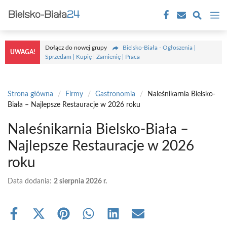
Przejdź
M
do
treści
Dołącz do nowej grupy
Bielsko-Biała - Ogłoszenia |
UWAGA!
Sprzedam | Kupię | Zamienię | Praca
Strona główna
/
Firmy
/
Gastronomia
/
Naleśnikarnia Bielsko-
Biała – Najlepsze Restauracje w 2026 roku
Naleśnikarnia Bielsko-Biała –
Najlepsze Restauracje w 2026
roku
Data dodania:
2 sierpnia 2026 r.
Share
Share
Share
Share
Share
Share
on
on
on
on
on
on