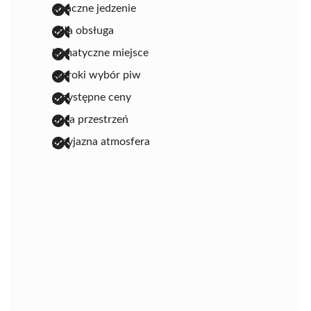
smaczne jedzenie
miła obsługa
klimatyczne miejsce
szeroki wybór piw
przystępne ceny
duża przestrzeń
przyjazna atmosfera