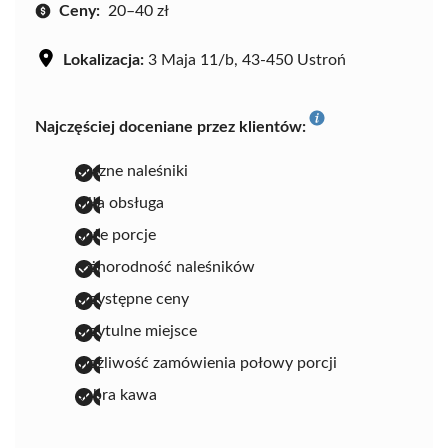
Ceny:
20–40 zł
Lokalizacja:
3 Maja 11/b, 43-450 Ustroń
Najczęściej doceniane przez klientów:
pyszne naleśniki
miła obsługa
duże porcje
różnorodność naleśników
przystępne ceny
przytulne miejsce
możliwość zamówienia połowy porcji
dobra kawa