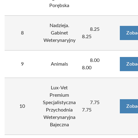
Porębska
Nadzieja.
8.25
8
Gabinet
Zoba
8.25
Weterynaryjny
8.00
9
Animals
Zoba
8.00
Lux-Vet
Premium
Specjalistyczna
7.75
10
Zoba
Przychodnia
7.75
Weterynaryjna
Bajeczna