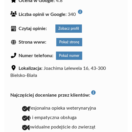
Ocena w Google:
4.8
Liczba opinii w Google:
340
Czytaj opinie:
Zobacz profil
Strona www:
Pokaż stronę
Numer telefonu:
Pokaż numer
Lokalizacja:
Joachima Lelewela 16, 43-300
Bielsko-Biała
Najczęściej doceniane przez klientów:
profesjonalna opieka weterynaryjna
miła i empatyczna obsługa
indywidualne podejście do zwierząt