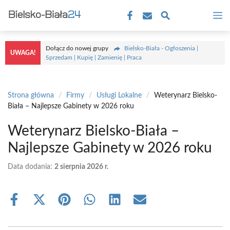
Przejdź
M
do
treści
Dołącz do nowej grupy
Bielsko-Biała - Ogłoszenia |
UWAGA!
Sprzedam | Kupię | Zamienię | Praca
Strona główna
/
Firmy
/
Usługi Lokalne
/
Weterynarz Bielsko-
Biała – Najlepsze Gabinety w 2026 roku
Weterynarz Bielsko-Biała –
Najlepsze Gabinety w 2026 roku
Data dodania:
2 sierpnia 2026 r.
Share
Share
Share
Share
Share
Share
on
on
on
on
on
on
Facebook
X
Pinterest
WhatsApp
LinkedIn
Email
(Twitter)