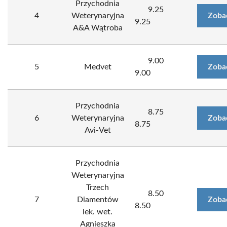
Przychodnia
9.25
4
Weterynaryjna
Zoba
9.25
A&A Wątroba
9.00
5
Medvet
Zoba
9.00
Przychodnia
8.75
6
Weterynaryjna
Zoba
8.75
Avi-Vet
Przychodnia
Weterynaryjna
Trzech
8.50
7
Diamentów
Zoba
8.50
lek. wet.
Agnieszka