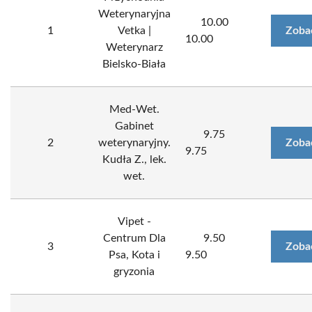
Weterynaryjna
10.00
1
Vetka |
Zoba
10.00
Weterynarz
Bielsko-Biała
Med-Wet.
Gabinet
9.75
2
weterynaryjny.
Zoba
9.75
Kudła Z., lek.
wet.
Vipet -
Centrum Dla
9.50
3
Zoba
Psa, Kota i
9.50
gryzonia