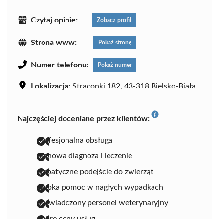
Czytaj opinie:
Zobacz profil
Strona www:
Pokaż stronę
Numer telefonu:
Pokaż numer
Lokalizacja:
Straconki 182, 43-318 Bielsko-Biała
Najczęściej doceniane przez klientów:
profesjonalna obsługa
fachowa diagnoza i leczenie
empatyczne podejście do zwierząt
szybka pomoc w nagłych wypadkach
doświadczony personel weterynaryjny
dobre ceny usług