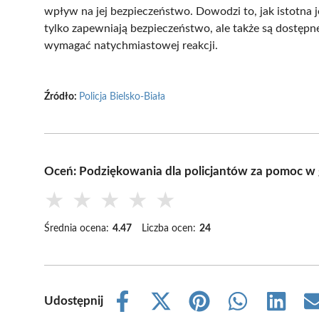
wpływ na jej bezpieczeństwo. Dowodzi to, jak istotna j
tylko zapewniają bezpieczeństwo, ale także są dostę
wymagać natychmiastowej reakcji.
Źródło:
Policja Bielsko-Biała
Oceń: Podziękowania dla policjantów za pomoc w
★
★
★
★
★
Średnia ocena:
4.47
Liczba ocen:
24
Udostępnij
Share
Share
Share
Share
Share
on
on
on
on
on