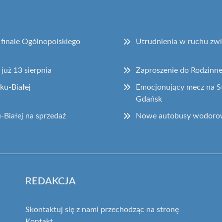
 finale Ogólnopolskiego
Utrudnienia w ruchu zw
uż 13 sierpnia
Zaproszenie do Rodzinnej
ku-Białej
Emocjonujący mecz na St
Gdańsk
-Białej na sprzedaż
Nowe autobusy wodorowe 
REDAKCJA
Skontaktuj się z nami przechodząc na stronę
Kontakt