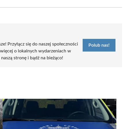
Email
sze! Przyłącz się do naszej społeczności
Polub nas!
 więcej o lokalnych wydarzeniach w
b naszą stronę i bądź na bieżąco!