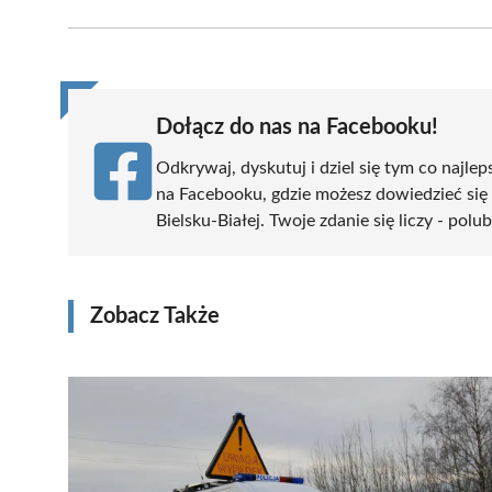
Facebook
X
Pinterest
WhatsApp
LinkedIn
(Twitter)
Dołącz do nas na Facebooku!
Odkrywaj, dyskutuj i dziel się tym co najlep
na Facebooku, gdzie możesz dowiedzieć się
Bielsku-Białej. Twoje zdanie się liczy - polu
Zobacz Także