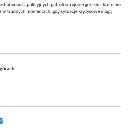
est obecność policyjnych patroli w rejonie górskim, które nie
pne w trudnych momentach, gdy sytuacje kryzysowe mogą
 górach
Share
on