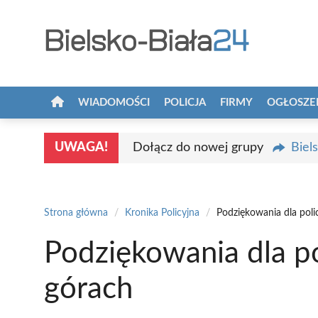
Przejdź
do
treści
WIADOMOŚCI
POLICJA
FIRMY
OGŁOSZE
UWAGA!
Dołącz do nowej grupy
Biel
Strona główna
/
Kronika Policyjna
/
Podziękowania dla pol
Podziękowania dla p
górach