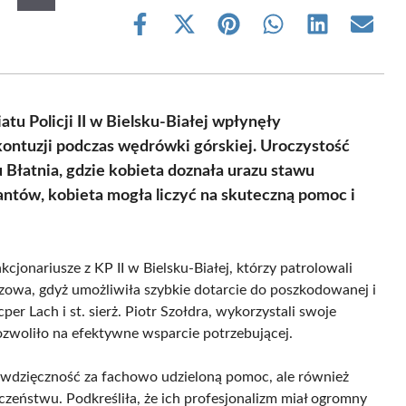
Share
Share
Share
Share
Share
Share
on
on
on
on
on
on
Facebook
X
Pinterest
WhatsApp
LinkedIn
Email
(Twitter)
u Policji II w Bielsku-Białej wpłynęły
kontuzji podczas wędrówki górskiej. Uroczystość
u Błatnia, gdzie kobieta doznała urazu stawu
antów, kobieta mogła liczyć na skuteczną pomoc i
cjonariusze z KP II w Bielsku-Białej, którzy patrolowali
czowa, gdyż umożliwiła szybkie dotarcie do poszkodowanej i
cper Lach i st. sierż. Piotr Szołdra, wykorzystali swoje
zwoliło na efektywne wsparcie potrzebującej.
o wdzięczność za fachowo udzieloną pomoc, ale również
zeństwu. Podkreśliła, że ich profesjonalizm miał ogromny