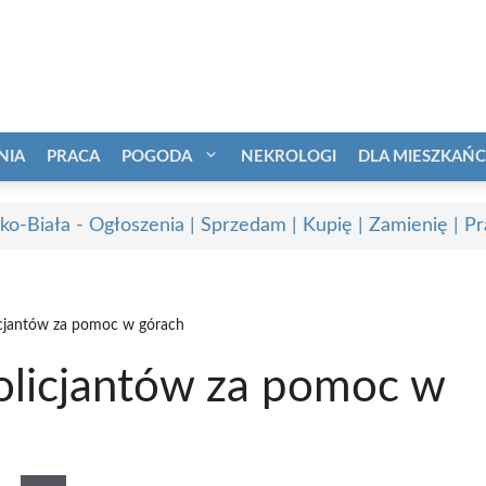
NIA
PRACA
POGODA
NEKROLOGI
DLA MIESZKAŃ
sko-Biała - Ogłoszenia | Sprzedam | Kupię | Zamienię | P
icjantów za pomoc w górach
olicjantów za pomoc w