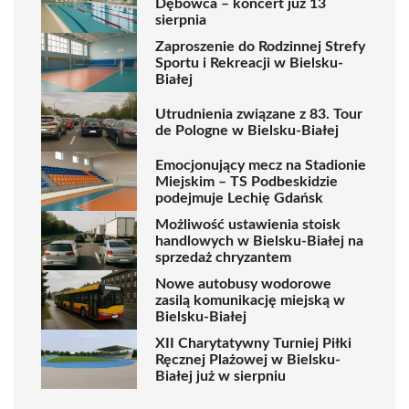
Dębowca – koncert już 13
sierpnia
Zaproszenie do Rodzinnej Strefy
Sportu i Rekreacji w Bielsku-
Białej
Utrudnienia związane z 83. Tour
de Pologne w Bielsku-Białej
Emocjonujący mecz na Stadionie
Miejskim – TS Podbeskidzie
podejmuje Lechię Gdańsk
Możliwość ustawienia stoisk
handlowych w Bielsku-Białej na
sprzedaż chryzantem
Nowe autobusy wodorowe
zasilą komunikację miejską w
Bielsku-Białej
XII Charytatywny Turniej Piłki
Ręcznej Plażowej w Bielsku-
Białej już w sierpniu