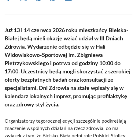
on
on
on
on
on
on
Facebook
X
Pinterest
WhatsApp
LinkedIn
Email
(Twitter)
Już 13 i 14 czerwca 2026 roku mieszkańcy Bielska-
Białej będą mieli okazję wziąć udział w III Dniach
Zdrowia. Wydarzenie odbędzie się w Hali
Widowiskowo-Sportowej im. Zbigniewa
Pietrzykowskiego i potrwa od godziny 10:00 do
17:00. Uczestnicy będą mogli skorzystać z szerokiej
oferty bezpłatnych badań oraz konsultacji ze
specjalistami. Dni Zdrowia na stałe wpisały się w
kalendarz lokalnych imprez, promując profilaktykę
oraz zdrowy styl życia.
Organizatorzy tegorocznej edycji szczególnie podkreślają
znaczenie wspólnych działań na rzecz zdrowia, co ma
związek z tym, że Bielsko-Biała pełni rolę Polskiej Stolicy