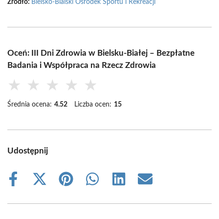
Źródło:
Bielsko-Bialski Ośrodek Sportu i Rekreacji
Oceń: III Dni Zdrowia w Bielsku-Białej – Bezpłatne
Badania i Współpraca na Rzecz Zdrowia
★
★
★
★
★
Średnia ocena:
4.52
Liczba ocen:
15
Udostępnij
Share
Share
Share
Share
Share
Share
on
on
on
on
on
on
Facebook
X
Pinterest
WhatsApp
LinkedIn
Email
(Twitter)