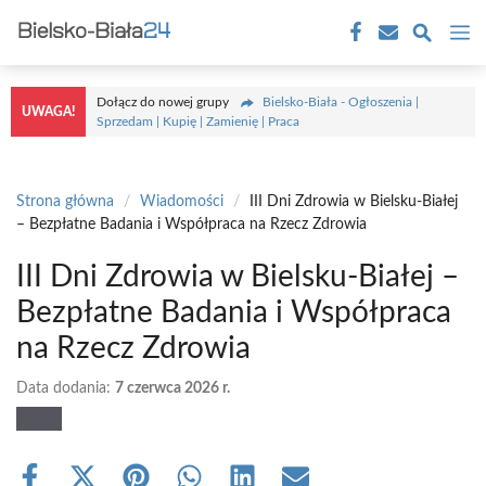
Przejdź
M
do
treści
Dołącz do nowej grupy
Bielsko-Biała - Ogłoszenia |
UWAGA!
Sprzedam | Kupię | Zamienię | Praca
Strona główna
/
Wiadomości
/
III Dni Zdrowia w Bielsku-Białej
– Bezpłatne Badania i Współpraca na Rzecz Zdrowia
III Dni Zdrowia w Bielsku-Białej –
Bezpłatne Badania i Współpraca
na Rzecz Zdrowia
Data dodania:
7 czerwca 2026 r.
Share
Share
Share
Share
Share
Share