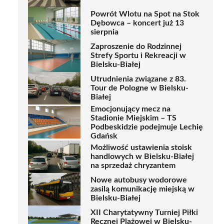
Powrót Wlotu na Spot na Stok
Dębowca – koncert już 13
sierpnia
Zaproszenie do Rodzinnej
Strefy Sportu i Rekreacji w
Bielsku-Białej
Utrudnienia związane z 83.
Tour de Pologne w Bielsku-
Białej
Emocjonujący mecz na
Stadionie Miejskim – TS
Podbeskidzie podejmuje Lechię
Gdańsk
Możliwość ustawienia stoisk
handlowych w Bielsku-Białej
na sprzedaż chryzantem
Nowe autobusy wodorowe
zasilą komunikację miejską w
Bielsku-Białej
XII Charytatywny Turniej Piłki
Ręcznej Plażowej w Bielsku-