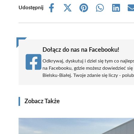
Udostępnij
Share
Share
Share
Share
Share
on
on
on
on
on
Facebook
X
Pinterest
WhatsApp
LinkedIn
(Twitter)
Dołącz do nas na Facebooku!
Odkrywaj, dyskutuj i dziel się tym co najlep
na Facebooku, gdzie możesz dowiedzieć się
Bielsku-Białej. Twoje zdanie się liczy - polu
Zobacz Także