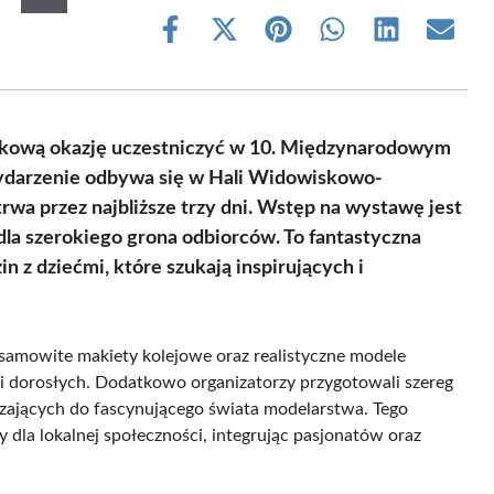
Share
Share
Share
Share
Share
Share
on
on
on
on
on
on
Facebook
X
Pinterest
WhatsApp
LinkedIn
Email
(Twitter)
ątkową okazję uczestniczyć w 10. Międzynarodowym
Wydarzenie odbywa się w Hali Widowiskowo-
rwa przez najbliższe trzy dni. Wstęp na wystawę jest
 dla szerokiego grona odbiorców. To fantastyczna
n z dziećmi, które szukają inspirujących i
amowite makiety kolejowe oraz realistyczne modele
 i dorosłych. Dodatkowo organizatorzy przygotowali szereg
edzających do fascynującego świata modelarstwa. Tego
 dla lokalnej społeczności, integrując pasjonatów oraz