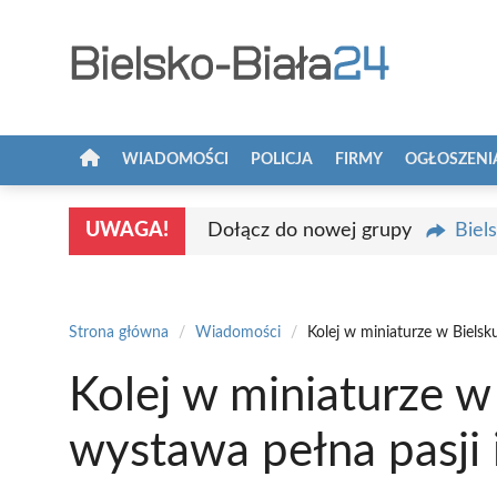
Przejdź
do
treści
WIADOMOŚCI
POLICJA
FIRMY
OGŁOSZENI
UWAGA!
Dołącz do nowej grupy
Biel
Strona główna
/
Wiadomości
/
Kolej w miniaturze w Bielsku
Kolej w miniaturze w 
wystawa pełna pasji i