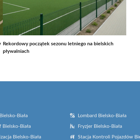
w
Rekordowy początek sezonu letniego na bielskich
pływalniach
Bielsko-Biała
Lombard Bielsko-Biała
f Bielsko-Biała
Fryzjer Bielsko-Biała
zacja Bielsko-Biała
Stacja Kontroli Pojazdów Bi