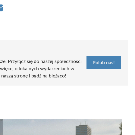
Share
on
Email
sze! Przyłącz się do naszej społeczności
Polub nas!
 więcej o lokalnych wydarzeniach w
b naszą stronę i bądź na bieżąco!