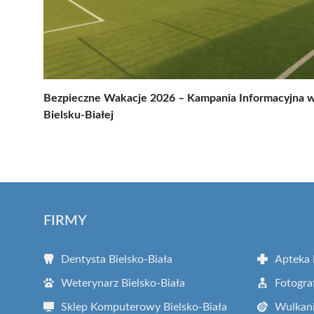
Bezpieczne Wakacje 2026 – Kampania Informacyjna 
Bielsku-Białej
FIRMY
Dentysta Bielsko-Biała
Apteka 
Weterynarz Bielsko-Biała
Fotogra
Sklep Komputerowy Bielsko-Biała
Wulkani