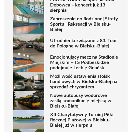
Dębowca – koncert już 13
sierpnia
Zaproszenie do Rodzinnej Strefy
Sportu i Rekreacji w Bielsku-
Białej
Utrudnienia związane z 83. Tour
de Pologne w Bielsku-Białej
Emocjonujący mecz na Stadionie
Miejskim – TS Podbeskidzie
podejmuje Lechię Gdańsk
Możliwość ustawienia stoisk
handlowych w Bielsku-Białej na
sprzedaż chryzantem
Nowe autobusy wodorowe
zasilą komunikację miejską w
Bielsku-Białej
XII Charytatywny Turniej Piłki
Ręcznej Plażowej w Bielsku-
Białej już w sierpniu