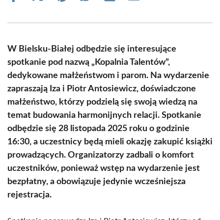
on
on
on
on
on
on
Facebook
X
Pinterest
WhatsApp
LinkedIn
Email
(Twitter)
W Bielsku-Białej odbędzie się interesujące
spotkanie pod nazwą „Kopalnia Talentów”,
dedykowane małżeństwom i parom. Na wydarzenie
zapraszają Iza i Piotr Antosiewicz, doświadczone
małżeństwo, którzy podzielą się swoją wiedzą na
temat budowania harmonijnych relacji. Spotkanie
odbędzie się 28 listopada 2025 roku o godzinie
16:30, a uczestnicy będą mieli okazję zakupić książki
prowadzących. Organizatorzy zadbali o komfort
uczestników, ponieważ wstęp na wydarzenie jest
bezpłatny, a obowiązuje jedynie wcześniejsza
rejestracja.