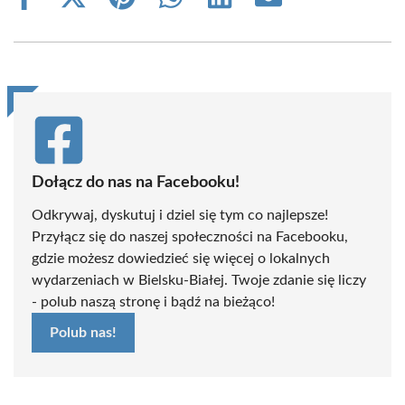
Share
Share
Share
Share
Share
Share
on
on
on
on
on
on
Facebook
X
Pinterest
WhatsApp
LinkedIn
Email
(Twitter)
Dołącz do nas na Facebooku!
Odkrywaj, dyskutuj i dziel się tym co najlepsze!
Przyłącz się do naszej społeczności na Facebooku,
gdzie możesz dowiedzieć się więcej o lokalnych
wydarzeniach w Bielsku-Białej. Twoje zdanie się liczy
- polub naszą stronę i bądź na bieżąco!
Polub nas!