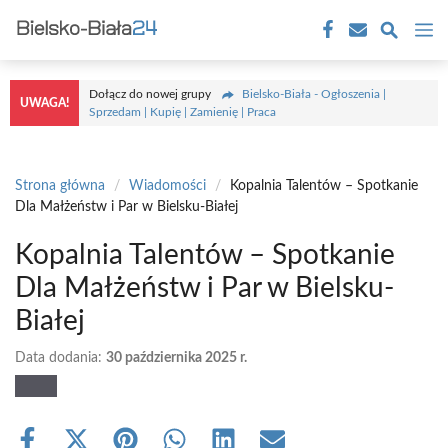
Przejdź
M
do
treści
Dołącz do nowej grupy
Bielsko-Biała - Ogłoszenia |
UWAGA!
Sprzedam | Kupię | Zamienię | Praca
Strona główna
/
Wiadomości
/
Kopalnia Talentów – Spotkanie
Dla Małżeństw i Par w Bielsku-Białej
Kopalnia Talentów – Spotkanie
Dla Małżeństw i Par w Bielsku-
Białej
Data dodania:
30 października 2025 r.
Share
Share
Share
Share
Share
Share