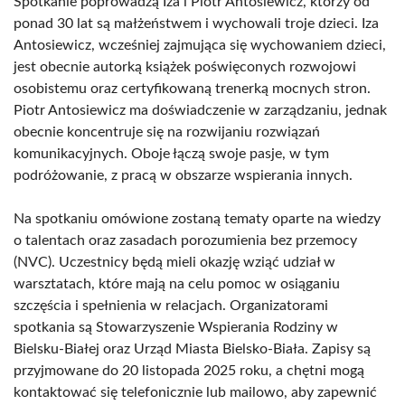
Spotkanie poprowadzą Iza i Piotr Antosiewicz, którzy od
ponad 30 lat są małżeństwem i wychowali troje dzieci. Iza
Antosiewicz, wcześniej zajmująca się wychowaniem dzieci,
jest obecnie autorką książek poświęconych rozwojowi
osobistemu oraz certyfikowaną trenerką mocnych stron.
Piotr Antosiewicz ma doświadczenie w zarządzaniu, jednak
obecnie koncentruje się na rozwijaniu rozwiązań
komunikacyjnych. Oboje łączą swoje pasje, w tym
podróżowanie, z pracą w obszarze wspierania innych.
Na spotkaniu omówione zostaną tematy oparte na wiedzy
o talentach oraz zasadach porozumienia bez przemocy
(NVC). Uczestnicy będą mieli okazję wziąć udział w
warsztatach, które mają na celu pomoc w osiąganiu
szczęścia i spełnienia w relacjach. Organizatorami
spotkania są Stowarzyszenie Wspierania Rodziny w
Bielsku-Białej oraz Urząd Miasta Bielsko-Biała. Zapisy są
przyjmowane do 20 listopada 2025 roku, a chętni mogą
kontaktować się telefonicznie lub mailowo, aby zapewnić