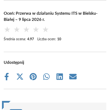
Oceń: Przerwa w działaniu Systemu ITS w Bielsku-
Białej – 9 lipca 2026 r.
★
★
★
★
★
Średnia ocena:
4.97
Liczba ocen:
10
Udostępnij
Share
Share
Share
Share
Share
Share
on
on
on
on
on
on
Facebook
X
Pinterest
WhatsApp
LinkedIn
Email
(Twitter)