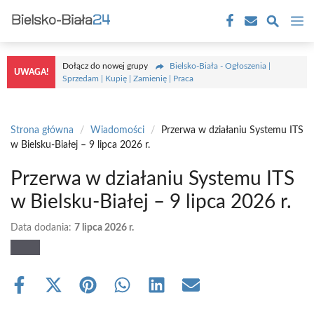
Przejdź
M
do
treści
Dołącz do nowej grupy
Bielsko-Biała - Ogłoszenia |
UWAGA!
Sprzedam | Kupię | Zamienię | Praca
Strona główna
/
Wiadomości
/
Przerwa w działaniu Systemu ITS
w Bielsku-Białej – 9 lipca 2026 r.
Przerwa w działaniu Systemu ITS
w Bielsku-Białej – 9 lipca 2026 r.
Data dodania:
7 lipca 2026 r.
Share
Share
Share
Share
Share
Share
on
on
on
on
on
on
Facebook
X
Pinterest
WhatsApp
LinkedIn
Email