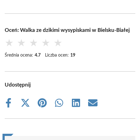
Oceń: Walka ze dzikimi wysypiskami w Bielsku-Białej
★
★
★
★
★
Średnia ocena:
4.7
Liczba ocen:
19
Udostępnij
Share
Share
Share
Share
Share
Share
on
on
on
on
on
on
Facebook
X
Pinterest
WhatsApp
LinkedIn
Email
(Twitter)