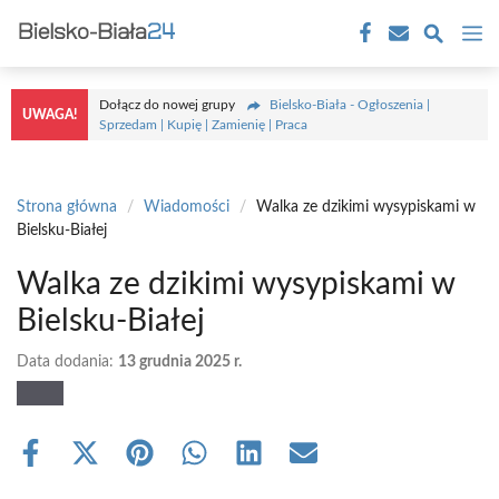
Przejdź
M
do
treści
Dołącz do nowej grupy
Bielsko-Biała - Ogłoszenia |
UWAGA!
Sprzedam | Kupię | Zamienię | Praca
Strona główna
/
Wiadomości
/
Walka ze dzikimi wysypiskami w
Bielsku-Białej
Walka ze dzikimi wysypiskami w
Bielsku-Białej
Data dodania:
13 grudnia 2025 r.
Share
Share
Share
Share
Share
Share
on
on
on
on
on
on
Facebook
X
Pinterest
WhatsApp
LinkedIn
Email