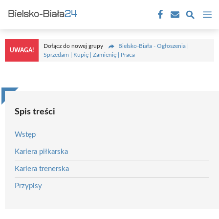
Przejdź
M
do
treści
Dołącz do nowej grupy
Bielsko-Biała - Ogłoszenia |
UWAGA!
Sprzedam | Kupię | Zamienię | Praca
Spis treści
Wstęp
Kariera piłkarska
Kariera trenerska
Przypisy