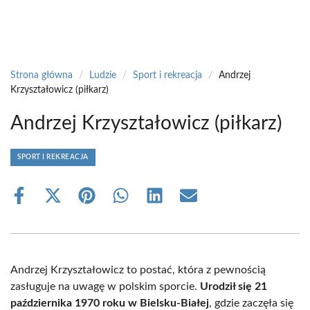
Strona główna
/
Ludzie
/
Sport i rekreacja
/
Andrzej
Krzyształowicz (piłkarz)
Andrzej Krzyształowicz (piłkarz)
SPORT I REKREACJA
Share
Share
Share
Share
Share
Share
on
on
on
on
on
on
Facebook
X
Pinterest
WhatsApp
LinkedIn
Email
(Twitter)
Andrzej Krzyształowicz to postać, która z pewnością
zasługuje na uwagę w polskim sporcie.
Urodził się 21
października 1970 roku w Bielsku-Białej
, gdzie zaczęła się