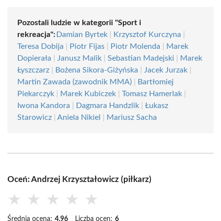
Pozostali ludzie w kategorii "Sport i
rekreacja":
Damian Byrtek
|
Krzysztof Kurczyna
|
Teresa Dobija
|
Piotr Fijas
|
Piotr Molenda
|
Marek
Dopierała
|
Janusz Malik
|
Sebastian Madejski
|
Marek
Łyszczarz
|
Bożena Sikora-Giżyńska
|
Jacek Jurzak
|
Martin Zawada (zawodnik MMA)
|
Bartłomiej
Piekarczyk
|
Marek Kubiczek
|
Tomasz Hamerlak
|
Iwona Kandora
|
Dagmara Handzlik
|
Łukasz
Starowicz
|
Aniela Nikiel
|
Mariusz Sacha
Oceń: Andrzej Krzyształowicz (piłkarz)
★
★
★
★
★
Średnia ocena:
4.96
Liczba ocen:
6