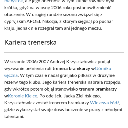
Białystok
, ale jego obecność w tym klubie również była
krótka, gdyż na wiosnę 2006 roku postanowił zmienić
otoczenie. W drugiej rundzie sezonu związał się z
cypryjskim APOEL Nikozja, z którym sięgnął po puchar
kraju, jednak nie rozegrał tam ani jednego meczu.
Kariera trenerska
W sezonie 2006/2007 Andrzej Krzyształowicz podjął
wyzwanie pełnienia roli
trenera bramkarzy w
Górniku
Łęczna
. W tym czasie nadal grał jako piłkarz w drużynie
rezerw tego klubu. Jego kariera trenerska nabrała rozpędu,
gdy wkrótce potem objął stanowisko
trenera bramkarzy
w
Koronie Kielce
. Po odejściu Jacka Zielińskiego,
Krzyształowicz został trenerem bramkarzy
Widzewa Łódź
,
gdzie wykorzystał swoje doświadczenie w pracy z młodymi
talentami.