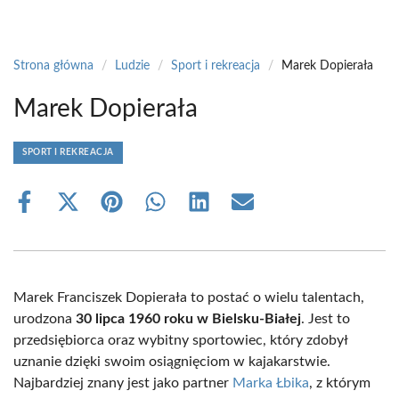
Strona główna
/
Ludzie
/
Sport i rekreacja
/
Marek Dopierała
Marek Dopierała
SPORT I REKREACJA
Share
Share
Share
Share
Share
Share
on
on
on
on
on
on
Facebook
X
Pinterest
WhatsApp
LinkedIn
Email
(Twitter)
Marek Franciszek Dopierała to postać o wielu talentach,
urodzona
30 lipca 1960 roku w Bielsku-Białej
. Jest to
przedsiębiorca oraz wybitny sportowiec, który zdobył
uznanie dzięki swoim osiągnięciom w kajakarstwie.
Najbardziej znany jest jako partner
Marka Łbika
, z którym