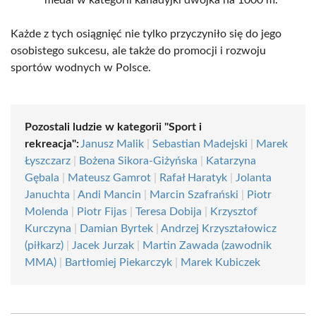
medal w kategorii kanadyjki dwójka na 1000 m.
Każde z tych osiągnięć nie tylko przyczyniło się do jego
osobistego sukcesu, ale także do promocji i rozwoju
sportów wodnych w Polsce.
Pozostali ludzie w kategorii "Sport i
rekreacja":
Janusz Malik
|
Sebastian Madejski
|
Marek
Łyszczarz
|
Bożena Sikora-Giżyńska
|
Katarzyna
Gębala
|
Mateusz Gamrot
|
Rafał Haratyk
|
Jolanta
Januchta
|
Andi Mancin
|
Marcin Szafrański
|
Piotr
Molenda
|
Piotr Fijas
|
Teresa Dobija
|
Krzysztof
Kurczyna
|
Damian Byrtek
|
Andrzej Krzyształowicz
(piłkarz)
|
Jacek Jurzak
|
Martin Zawada (zawodnik
MMA)
|
Bartłomiej Piekarczyk
|
Marek Kubiczek