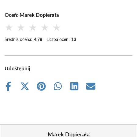
Oceń: Marek Dopierała
★
★
★
★
★
Średnia ocena:
4.78
Liczba ocen:
13
Udostępnij
Share
Share
Share
Share
Share
Share
on
on
on
on
on
on
Facebook
X
Pinterest
WhatsApp
LinkedIn
Email
(Twitter)
Marek Dopierała