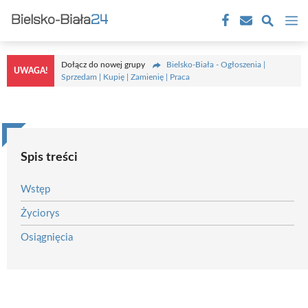
Przejdź
M
do
treści
Dołącz do nowej grupy
Bielsko-Biała - Ogłoszenia |
UWAGA!
Sprzedam | Kupię | Zamienię | Praca
Spis treści
Wstęp
Życiorys
Osiągnięcia