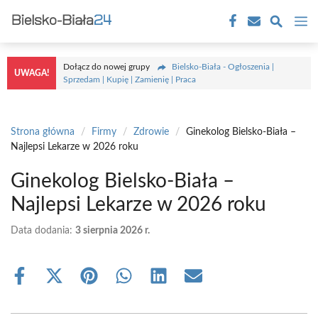
Przejdź
M
do
treści
Dołącz do nowej grupy
Bielsko-Biała - Ogłoszenia |
UWAGA!
Sprzedam | Kupię | Zamienię | Praca
Strona główna
/
Firmy
/
Zdrowie
/
Ginekolog Bielsko-Biała –
Najlepsi Lekarze w 2026 roku
Ginekolog Bielsko-Biała –
Najlepsi Lekarze w 2026 roku
Data dodania:
3 sierpnia 2026 r.
Share
Share
Share
Share
Share
Share
on
on
on
on
on
on
Facebook
X
Pinterest
WhatsApp
LinkedIn
Email
(Twitter)