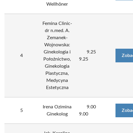
Wellhöner
Femina Clinic-
dr n.med. A.
Zemanek-
Wojnowska:
Ginekologia i
9.25
4
Zoba
Położnictwo,
9.25
Ginekologia
Plastyczna,
Medycyna
Estetyczna
Irena Ozimina
9.00
5
Zoba
Ginekolog
9.00