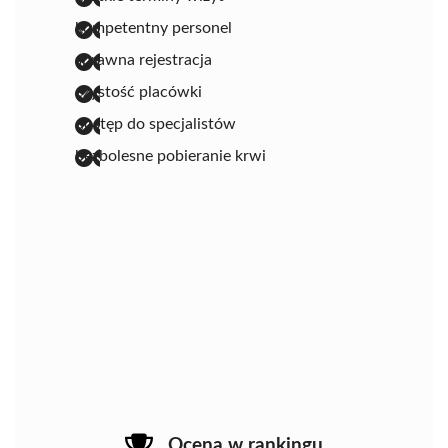
kompetentny personel
sprawna rejestracja
czystość placówki
dostęp do specjalistów
bezbolesne pobieranie krwi
Ocena w rankingu