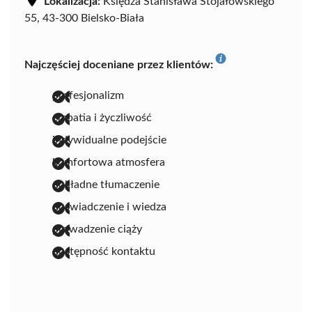
Lokalizacja:
Księdza Stanisława Stojałowskiego
55, 43-300 Bielsko-Biała
Najczęściej doceniane przez klientów:
profesjonalizm
empatia i życzliwość
indywidualne podejście
komfortowa atmosfera
dokładne tłumaczenie
doświadczenie i wiedza
prowadzenie ciąży
dostępność kontaktu