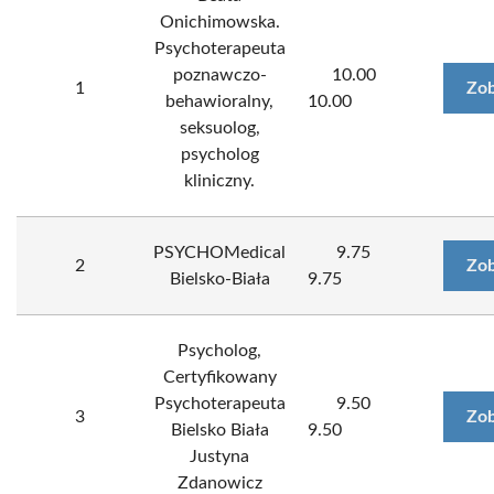
Onichimowska.
Psychoterapeuta
poznawczo-
10.00
1
Zob
behawioralny,
10.00
seksuolog,
psycholog
kliniczny.
PSYCHOMedical
9.75
2
Zob
Bielsko-Biała
9.75
Psycholog,
Certyfikowany
Psychoterapeuta
9.50
3
Zob
Bielsko Biała
9.50
Justyna
Zdanowicz