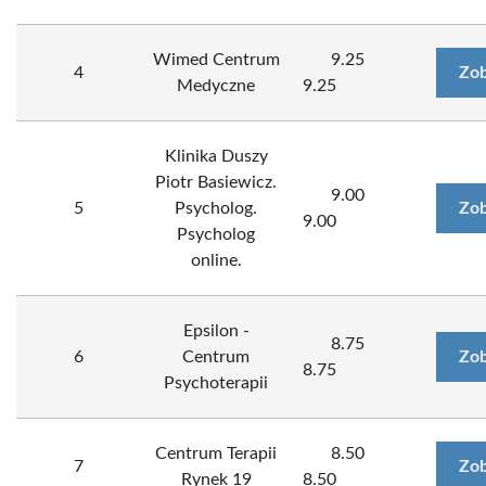
Wimed Centrum
9.25
4
Zob
Medyczne
9.25
Klinika Duszy
Piotr Basiewicz.
9.00
5
Psycholog.
Zob
9.00
Psycholog
online.
Epsilon -
8.75
6
Centrum
Zob
8.75
Psychoterapii
Centrum Terapii
8.50
7
Zob
Rynek 19
8.50