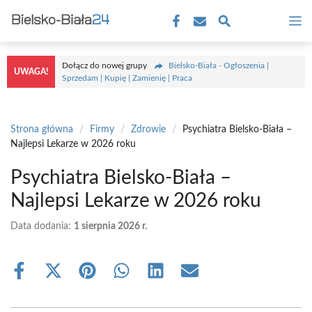
Przejdź
M
do
treści
Dołącz do nowej grupy
Bielsko-Biała - Ogłoszenia |
UWAGA!
Sprzedam | Kupię | Zamienię | Praca
Strona główna
/
Firmy
/
Zdrowie
/
Psychiatra Bielsko-Biała –
Najlepsi Lekarze w 2026 roku
Psychiatra Bielsko-Biała –
Najlepsi Lekarze w 2026 roku
Data dodania:
1 sierpnia 2026 r.
Share
Share
Share
Share
Share
Share
on
on
on
on
on
on
Facebook
X
Pinterest
WhatsApp
LinkedIn
Email
(Twitter)