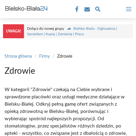
Przejdź
M
do
treści
Dołącz do nowej grupy
Bielsko-Biała - Ogłoszenia |
UWAGA!
Sprzedam | Kupię | Zamienię | Praca
Strona główna
/
Firmy
/
Zdrowie
Zdrowie
W kategorii "Zdrowie" czekają na Ciebie wybrane i
sprawdzone placówki oraz usługi medyczne działające w
Bielsku-Białej. Odkryj pełną gamę ofert związanych z
opieką zdrowotną w Bielsku-Białej, porównując i
wybierając spośród najlepszych propozycji. Od
stomatologów, przez specjalistów różnych dziedzin, po
apteki - wszystko, co związane jest z dbałością o zdrowie,