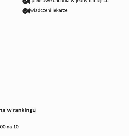
kompleksowe badania w jednym miejscu
doświadczeni lekarze
na w rankingu
.00 na 10