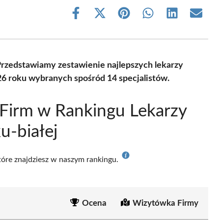
Share
Share
Share
Share
Share
Share
on
on
on
on
on
on
Facebook
X
Pinterest
WhatsApp
LinkedIn
Email
(Twitter)
rzedstawiamy zestawienie najlepszych lekarzy
26 roku wybranych spośród 14 specjalistów.
Firm w Rankingu Lekarzy
u-białej
które znajdziesz w naszym rankingu.
Ocena
Wizytówka Firmy