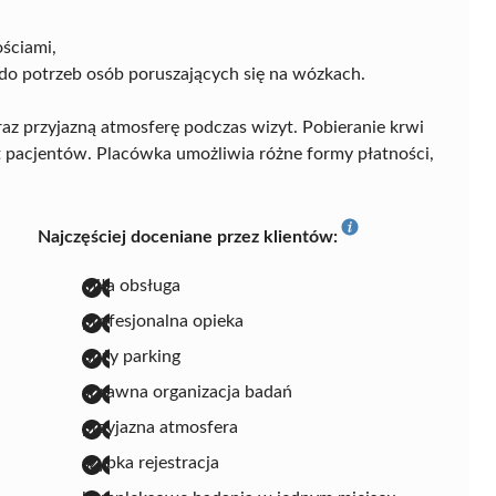
ościami,
 do potrzeb osób poruszających się na wózkach.
raz przyjazną atmosferę podczas wizyt. Pobieranie krwi
t pacjentów. Placówka umożliwia różne formy płatności,
Najczęściej doceniane przez klientów:
miła obsługa
profesjonalna opieka
duży parking
sprawna organizacja badań
przyjazna atmosfera
szybka rejestracja