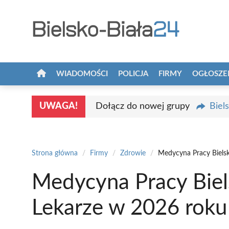
Przejdź
do
treści
WIADOMOŚCI
POLICJA
FIRMY
OGŁOSZE
UWAGA!
Dołącz do nowej grupy
Biel
Strona główna
/
Firmy
/
Zdrowie
/
Medycyna Pracy Bielsk
Medycyna Pracy Biels
Lekarze w 2026 roku