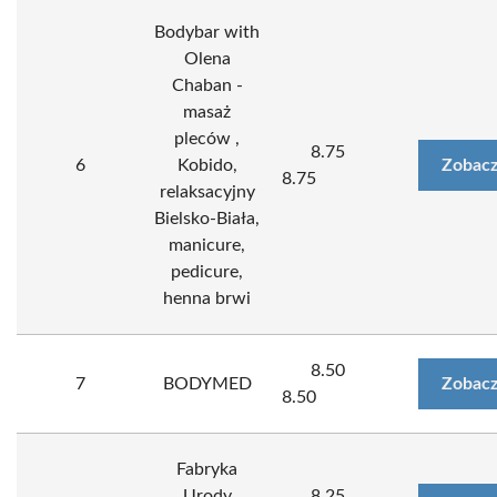
Bodybar with
Olena
Chaban -
masaż
pleców ,
8.75
6
Kobido,
Zobacz
8.75
relaksacyjny
Bielsko-Biała,
manicure,
pedicure,
henna brwi
8.50
7
BODYMED
Zobacz
8.50
Fabryka
Urody
8.25