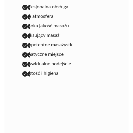
profesjonalna obsługa
miła atmosfera
wysoka jakość masażu
relaksujący masaż
kompetentne masażystki
klimatyczne miejsce
indywidualne podejście
czystość i higiena