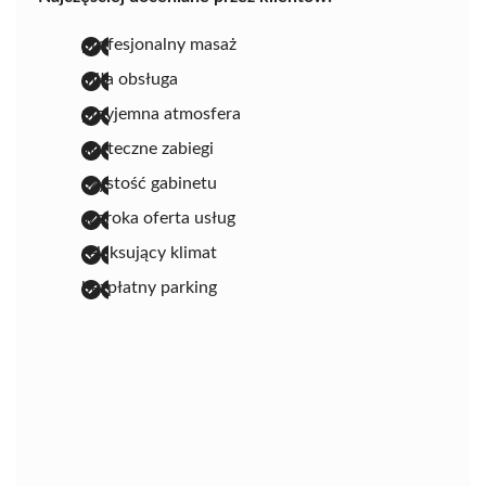
profesjonalny masaż
miła obsługa
przyjemna atmosfera
skuteczne zabiegi
czystość gabinetu
szeroka oferta usług
relaksujący klimat
bezpłatny parking