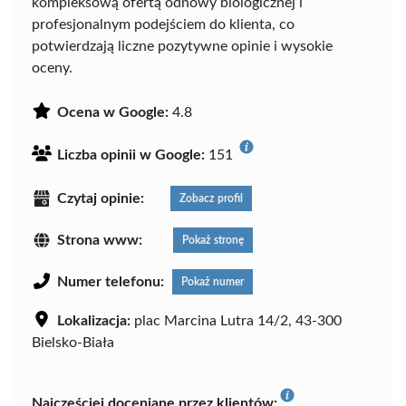
kompleksową ofertą odnowy biologicznej i
profesjonalnym podejściem do klienta, co
potwierdzają liczne pozytywne opinie i wysokie
oceny.
Ocena w Google:
4.8
Liczba opinii w Google:
151
Czytaj opinie:
Zobacz profil
Strona www:
Pokaż stronę
Numer telefonu:
Pokaż numer
Lokalizacja:
plac Marcina Lutra 14/2, 43-300
Bielsko-Biała
Najczęściej doceniane przez klientów: