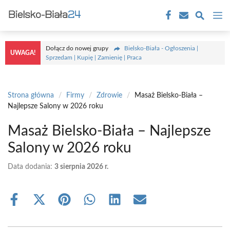
Przejdź
M
do
treści
Dołącz do nowej grupy
Bielsko-Biała - Ogłoszenia |
UWAGA!
Sprzedam | Kupię | Zamienię | Praca
Strona główna
/
Firmy
/
Zdrowie
/
Masaż Bielsko-Biała –
Najlepsze Salony w 2026 roku
Masaż Bielsko-Biała – Najlepsze
Salony w 2026 roku
Data dodania:
3 sierpnia 2026 r.
Share
Share
Share
Share
Share
Share
on
on
on
on
on
on
Facebook
X
Pinterest
WhatsApp
LinkedIn
Email
(Twitter)