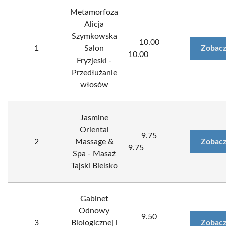
Metamorfoza
Alicja
Szymkowska
10.00
1
Salon
Zobacz
10.00
Fryzjeski -
Przedłużanie
włosów
Jasmine
Oriental
9.75
2
Massage &
Zobacz
9.75
Spa - Masaż
Tajski Bielsko
Gabinet
Odnowy
9.50
3
Biologicznej i
Zobacz