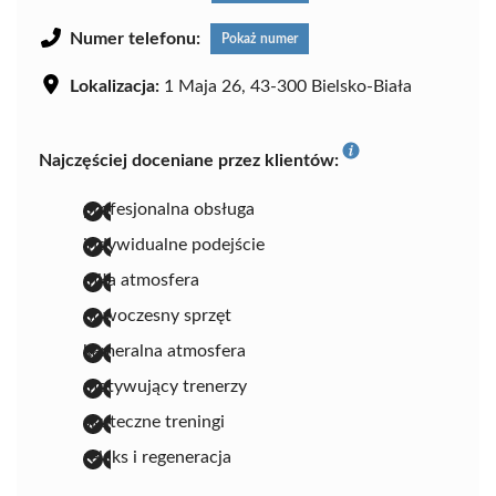
Numer telefonu:
Pokaż numer
Lokalizacja:
1 Maja 26, 43-300 Bielsko-Biała
Najczęściej doceniane przez klientów:
profesjonalna obsługa
indywidualne podejście
miła atmosfera
nowoczesny sprzęt
kameralna atmosfera
motywujący trenerzy
skuteczne treningi
relaks i regeneracja