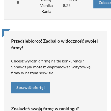
8
Zobacz
Monika
8.25
Kania
Przedsiębiorco! Zadbaj o widoczność swojej
firmy!
Chcesz wyróżnić firmę na tle konkurencji?
Sprawdź jak możesz wypromować wizytówkę
firmy w naszym serwisie.
Sprawdź ofertę!
Znalazłeś swoją firmę w rankingu?