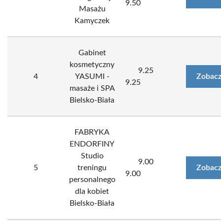
9.50
Masażu
Kamyczek
Gabinet
kosmetyczny
9.25
4
YASUMI -
Zobacz
9.25
masaże i SPA
Bielsko-Biała
FABRYKA
ENDORFINY
Studio
9.00
5
treningu
Zobacz
9.00
personalnego
dla kobiet
Bielsko-Biała