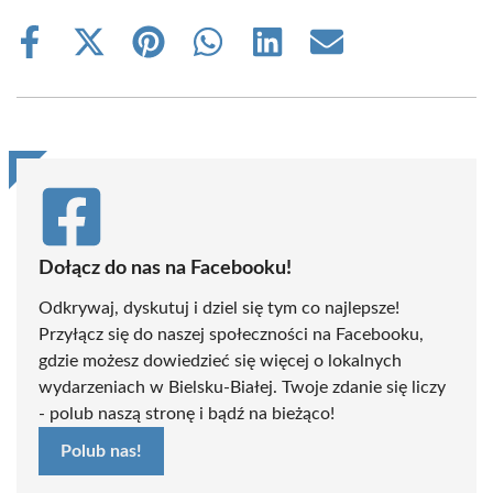
Share
Share
Share
Share
Share
Share
on
on
on
on
on
on
Facebook
X
Pinterest
WhatsApp
LinkedIn
Email
(Twitter)
Dołącz do nas na Facebooku!
Odkrywaj, dyskutuj i dziel się tym co najlepsze!
Przyłącz się do naszej społeczności na Facebooku,
gdzie możesz dowiedzieć się więcej o lokalnych
wydarzeniach w Bielsku-Białej. Twoje zdanie się liczy
- polub naszą stronę i bądź na bieżąco!
Polub nas!