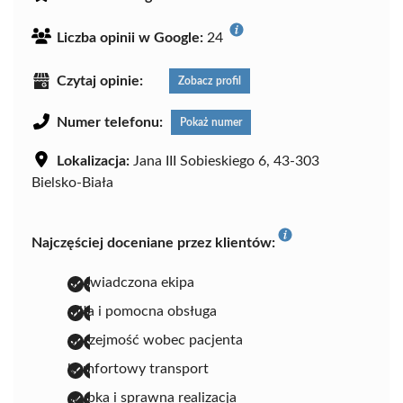
Liczba opinii w Google:
24
Czytaj opinie:
Zobacz profil
Numer telefonu:
Pokaż numer
Lokalizacja:
Jana III Sobieskiego 6, 43-303
Bielsko-Biała
Najczęściej doceniane przez klientów:
doświadczona ekipa
miła i pomocna obsługa
uprzejmość wobec pacjenta
komfortowy transport
szybka i sprawna realizacja