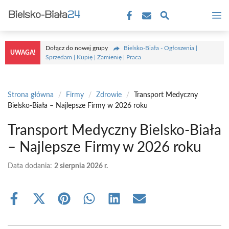
Przejdź
M
do
treści
Dołącz do nowej grupy
Bielsko-Biała - Ogłoszenia |
UWAGA!
Sprzedam | Kupię | Zamienię | Praca
Strona główna
/
Firmy
/
Zdrowie
/
Transport Medyczny
Bielsko-Biała – Najlepsze Firmy w 2026 roku
Transport Medyczny Bielsko-Biała
– Najlepsze Firmy w 2026 roku
Data dodania:
2 sierpnia 2026 r.
Share
Share
Share
Share
Share
Share
on
on
on
on
on
on
Facebook
X
Pinterest
WhatsApp
LinkedIn
Email
(Twitter)