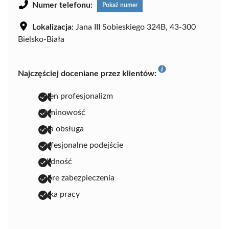
Numer telefonu:
Pokaż numer
Lokalizacja:
Jana III Sobieskiego 324B, 43-300
Bielsko-Biała
Najczęściej doceniane przez klientów:
pełen profesjonalizm
terminowość
miła obsługa
profesjonalne podejście
solidność
dobre zabezpieczenia
etyka pracy