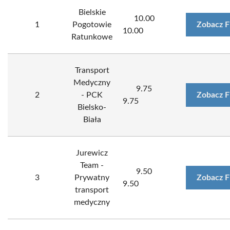
Bielskie
10.00
1
Pogotowie
Zobacz F
10.00
Ratunkowe
Transport
Medyczny
9.75
2
- PCK
Zobacz F
9.75
Bielsko-
Biała
Jurewicz
Team -
9.50
3
Prywatny
Zobacz F
9.50
transport
medyczny