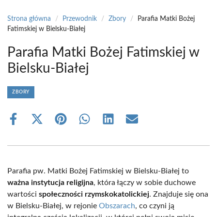
Strona główna
/
Przewodnik
/
Zbory
/
Parafia Matki Bożej
Fatimskiej w Bielsku-Białej
Parafia Matki Bożej Fatimskiej w
Bielsku-Białej
ZBORY
Share
Share
Share
Share
Share
Share
on
on
on
on
on
on
Facebook
X
Pinterest
WhatsApp
LinkedIn
Email
(Twitter)
Parafia pw. Matki Bożej Fatimskiej w Bielsku-Białej to
ważna instytucja religijna
, która łączy w sobie duchowe
wartości
społeczności rzymskokatolickiej
. Znajduje się ona
w Bielsku-Białej, w rejonie
Obszarach
, co czyni ją