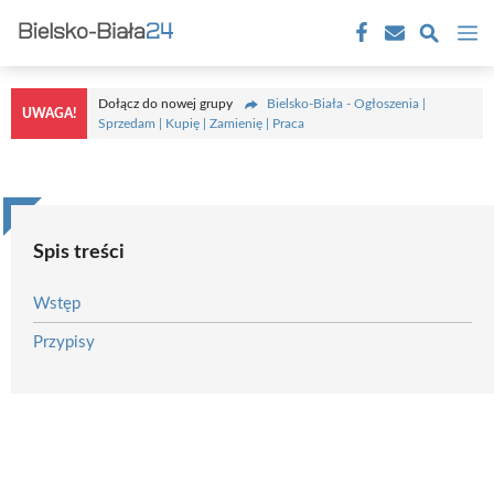
Przejdź
M
do
treści
Dołącz do nowej grupy
Bielsko-Biała - Ogłoszenia |
UWAGA!
Sprzedam | Kupię | Zamienię | Praca
Spis treści
Wstęp
Przypisy