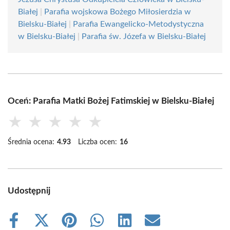
Białej
|
Parafia wojskowa Bożego Miłosierdzia w
Bielsku-Białej
|
Parafia Ewangelicko-Metodystyczna
w Bielsku-Białej
|
Parafia św. Józefa w Bielsku-Białej
Oceń: Parafia Matki Bożej Fatimskiej w Bielsku-Białej
★
★
★
★
★
Średnia ocena:
4.93
Liczba ocen:
16
Udostępnij
Share
Share
Share
Share
Share
Share