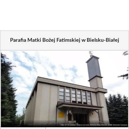
on
on
on
on
on
on
Facebook
X
Pinterest
WhatsApp
LinkedIn
Email
(Twitter)
Parafia Matki Bożej Fatimskiej w Bielsku-Białej