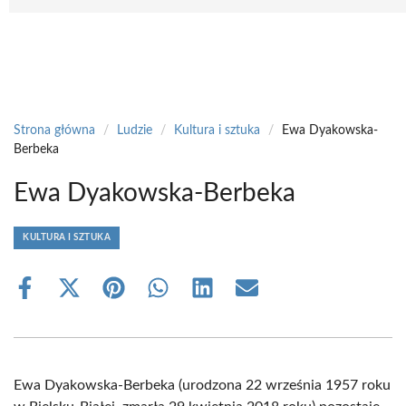
Strona główna
/
Ludzie
/
Kultura i sztuka
/
Ewa Dyakowska-
Berbeka
Ewa Dyakowska-Berbeka
KULTURA I SZTUKA
Share
Share
Share
Share
Share
Share
on
on
on
on
on
on
Facebook
X
Pinterest
WhatsApp
LinkedIn
Email
(Twitter)
Ewa Dyakowska-Berbeka (urodzona 22 września 1957 roku