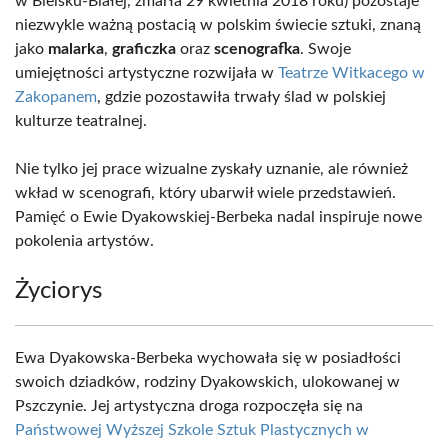
w Bielsku-Białej, zmarła 29 kwietnia 2018 roku) pozostaje
niezwykle ważną postacią w polskim świecie sztuki, znaną
jako
malarka
,
graficzka
oraz
scenografka
. Swoje
umiejętności artystyczne rozwijała w
Teatrze Witkacego w
Zakopanem
, gdzie pozostawiła trwały ślad w polskiej
kulturze teatralnej.
Nie tylko jej prace wizualne zyskały uznanie, ale również
wkład w scenografi, który ubarwił wiele przedstawień.
Pamięć o Ewie Dyakowskiej-Berbeka nadal inspiruje nowe
pokolenia artystów.
Życiorys
Ewa Dyakowska-Berbeka wychowała się w posiadłości
swoich dziadków, rodziny Dyakowskich, ulokowanej w
Pszczynie. Jej artystyczna droga rozpoczęła się na
Państwowej Wyższej Szkole Sztuk Plastycznych w