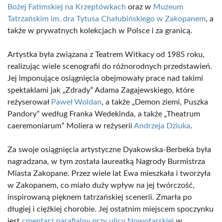
Bożej Fatimskiej na Krzeptówkach
oraz w
Muzeum
Tatrzańskim im. dra Tytusa Chałubińskiego w Zakopanem
, a
także w prywatnych kolekcjach w Polsce i za granicą.
Artystka była związana z Teatrem Witkacy od 1985 roku,
realizując wiele scenografii do różnorodnych przedstawień.
Jej imponujące osiągnięcia obejmowały prace nad takimi
spektaklami jak „Zdrady” Adama Zagajewskiego, które
reżyserował
Paweł Woldan
, a także „Demon ziemi, Puszka
Pandory” według Franka Wedekinda, a także „Theatrum
caeremoniarum” Moliera w reżyserii
Andrzeja Dziuka
.
Za swoje osiągnięcia artystyczne Dyakowska-Berbeka była
nagradzana, w tym została laureatką Nagrody Burmistrza
Miasta Zakopane. Przez wiele lat Ewa mieszkała i tworzyła
w Zakopanem, co miało duży wpływ na jej twórczość,
inspirowaną pięknem tatrzańskiej scenerii. Zmarła po
długiej i ciężkiej chorobie. Jej ostatnim miejscem spoczynku
jest
cmentarz parafialny przy ulicy Nowotarskiej
w