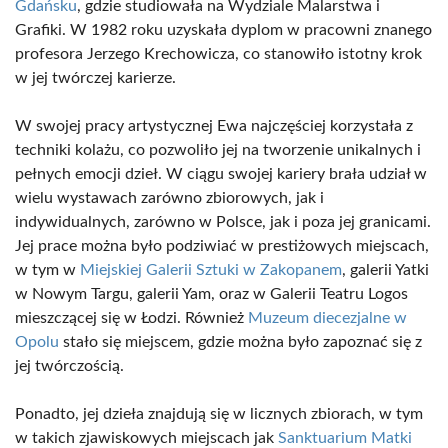
Gdańsku
, gdzie studiowała na Wydziale Malarstwa i
Grafiki. W 1982 roku uzyskała dyplom w pracowni znanego
profesora Jerzego Krechowicza, co stanowiło istotny krok
w jej twórczej karierze.
W swojej pracy artystycznej Ewa najczęściej korzystała z
techniki kolażu, co pozwoliło jej na tworzenie unikalnych i
pełnych emocji dzieł. W ciągu swojej kariery brała udział w
wielu wystawach zarówno zbiorowych, jak i
indywidualnych, zarówno w Polsce, jak i poza jej granicami.
Jej prace można było podziwiać w prestiżowych miejscach,
w tym w
Miejskiej Galerii Sztuki w Zakopanem
, galerii Yatki
w Nowym Targu, galerii Yam, oraz w Galerii Teatru Logos
mieszczącej się w Łodzi. Również
Muzeum diecezjalne w
Opolu
stało się miejscem, gdzie można było zapoznać się z
jej twórczością.
Ponadto, jej dzieła znajdują się w licznych zbiorach, w tym
w takich zjawiskowych miejscach jak
Sanktuarium Matki