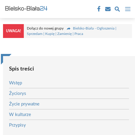
Przejdź
M
do
treści
Dołącz do nowej grupy
Bielsko-Biała - Ogłoszenia |
UWAGA!
Sprzedam | Kupię | Zamienię | Praca
Spis treści
Wstęp
Życiorys
Życie prywatne
W kulturze
Przypisy