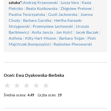
sztuka":
Andrzej Krzanowski
|
Losza Vera
|
Kasia
Pietrzko
|
Beata Kozikowska
|
Zbigniew Preisner
|
Paulina Tworzyańska
|
Gusti Jackowska
|
Joanna
Chudy
|
Barbara Garstka
|
Hertha Karasek-
Strzygowski
|
Przemysław Lechowski
|
Urszula
Bartkiewicz
|
Anita Jancia
|
Jan Kotrč
|
Jacek Baczak
|
Asthma
|
Kitty Hart-Moxon
|
Barbara Trojan
|
Piotr
Majchrzak (kompozytor)
|
Radosław Piwowarski
Oceń: Ewa Dyakowska-Berbeka
★
★
★
★
★
Średnia ocena:
4.49
Liczba ocen:
19