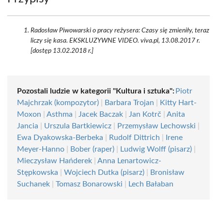
Radosław Piwowarski o pracy reżysera: Czasy się zmieniły, teraz
liczy się kasa. EKSKLUZYWNE VIDEO. viva.pl, 13.08.2017 r.
[dostęp 13.02.2018 r.]
Pozostali ludzie w kategorii "Kultura i sztuka":
Piotr
Majchrzak (kompozytor)
|
Barbara Trojan
|
Kitty Hart-
Moxon
|
Asthma
|
Jacek Baczak
|
Jan Kotrč
|
Anita
Jancia
|
Urszula Bartkiewicz
|
Przemysław Lechowski
|
Ewa Dyakowska-Berbeka
|
Rudolf Dittrich
|
Irene
Meyer-Hanno
|
Bober (raper)
|
Ludwig Wolff (pisarz)
|
Mieczysław Hańderek
|
Anna Lenartowicz-
Stępkowska
|
Wojciech Dutka (pisarz)
|
Bronisław
Suchanek
|
Tomasz Bonarowski
|
Lech Bałaban