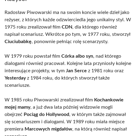
Radosław Piwowarski ma na swoim koncie wiele dzieł jako
reżyser, z których każde odzwierciedla jego unikalny styl. W
1975 roku zrealizował film
CDN
, dla którego również
napisał scenariusz. Wkrótce po tym, w 1977 roku, stworzył
Ciuciubabkę
, ponownie pełniąc rolę scenarzysty.
W 1979 roku powstał film
Córka albo syn
, nad którego
dialogami również pracował. Kolejne lata przyniosły kolejne
interesujące projekty, w tym
Jan Serce
z 1981 roku oraz
Yesterday
z 1984 roku, do których stworzył także
scenariusze.
W 1985 roku Piwowarski zrealizował film
Kochankowie
mojej mamy
, a już dwa lata później widzowie mogli
obejrzeć
Pociąg do Hollywood
, w którym także zajmował
się scenariuszem i dialogami. W 1989 roku miała miejsce
premiera
Marcowych migdałów
, na którą również napisał