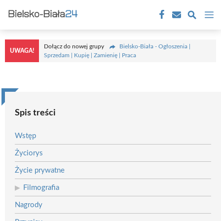
Przejdź
M
do
treści
Dołącz do nowej grupy
Bielsko-Biała - Ogłoszenia |
UWAGA!
Sprzedam | Kupię | Zamienię | Praca
Spis treści
Wstęp
Życiorys
Życie prywatne
Filmografia
Nagrody