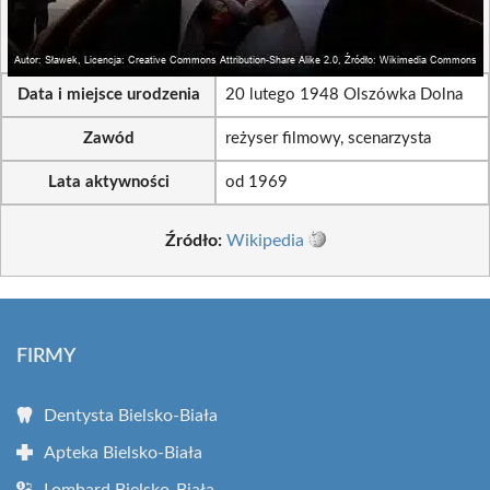
Data i miejsce urodzenia
20 lutego 1948 Olszówka Dolna
Zawód
reżyser filmowy, scenarzysta
Lata aktywności
od 1969
Źródło:
Wikipedia
FIRMY
Dentysta Bielsko-Biała
Apteka Bielsko-Biała
Lombard Bielsko-Biała