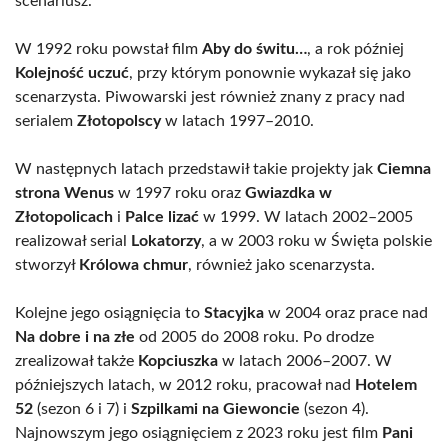
scenariusz.
W 1992 roku powstał film
Aby do świtu…
, a rok później
Kolejność uczuć
, przy którym ponownie wykazał się jako
scenarzysta. Piwowarski jest również znany z pracy nad
serialem
Złotopolscy
w latach 1997–2010.
W następnych latach przedstawił takie projekty jak
Ciemna
strona Wenus
w 1997 roku oraz
Gwiazdka w
Złotopolicach
i
Palce lizać
w 1999. W latach 2002–2005
realizował serial
Lokatorzy
, a w 2003 roku w Święta polskie
stworzył
Królowa chmur
, również jako scenarzysta.
Kolejne jego osiągnięcia to
Stacyjka
w 2004 oraz prace nad
Na dobre i na złe
od 2005 do 2008 roku. Po drodze
zrealizował także
Kopciuszka
w latach 2006–2007. W
późniejszych latach, w 2012 roku, pracował nad
Hotelem
52
(sezon 6 i 7) i
Szpilkami na Giewoncie
(sezon 4).
Najnowszym jego osiągnięciem z 2023 roku jest film
Pani