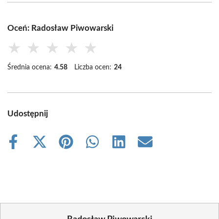
Oceń: Radosław Piwowarski
★
★
★
★
★
Średnia ocena:
4.58
Liczba ocen:
24
Udostępnij
Share
Share
Share
Share
Share
Share
on
on
on
on
on
on
Facebook
X
Pinterest
WhatsApp
LinkedIn
Email
(Twitter)