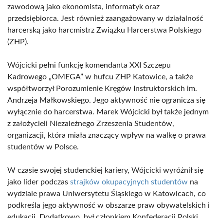
zawodową jako ekonomista, informatyk oraz
przedsiębiorca. Jest również zaangażowany w działalność
harcerską jako harcmistrz Związku Harcerstwa Polskiego
(ZHP).
Wójcicki pełni funkcję komendanta XXI Szczepu
Kadrowego „OMEGA” w hufcu ZHP Katowice, a także
współtworzył Porozumienie Kręgów Instruktorskich im.
Andrzeja Małkowskiego. Jego aktywność nie ogranicza się
wyłącznie do harcerstwa. Marek Wójcicki był także jednym
z założycieli Niezależnego Zrzeszenia Studentów,
organizacji, która miała znaczący wpływ na walkę o prawa
studentów w Polsce.
W czasie swojej studenckiej kariery, Wójcicki wyróżnił się
jako lider podczas
strajków okupacyjnych studentów
na
wydziale prawa Uniwersytetu Śląskiego w Katowicach, co
podkreśla jego aktywność w obszarze praw obywatelskich i
edukacji. Dodatkowo, był członkiem Konfederacji Polski