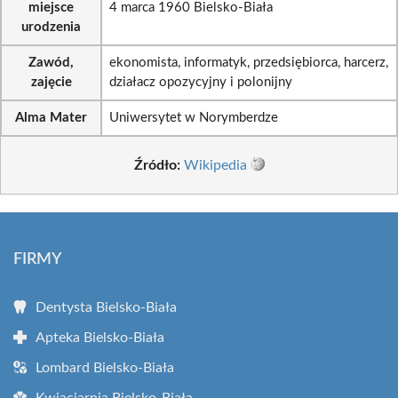
miejsce
4 marca 1960 Bielsko-Biała
urodzenia
Zawód,
ekonomista, informatyk, przedsiębiorca, harcerz,
zajęcie
działacz opozycyjny i polonijny
Alma Mater
Uniwersytet w Norymberdze
Źródło:
Wikipedia
FIRMY
Dentysta Bielsko-Biała
Apteka Bielsko-Biała
Lombard Bielsko-Biała
Kwiaciarnia Bielsko-Biała