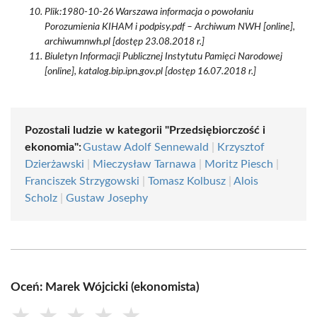
Plik:1980-10-26 Warszawa informacja o powołaniu
Porozumienia KIHAM i podpisy.pdf – Archiwum NWH [online],
archiwumnwh.pl [dostęp 23.08.2018 r.]
Biuletyn Informacji Publicznej Instytutu Pamięci Narodowej
[online], katalog.bip.ipn.gov.pl [dostęp 16.07.2018 r.]
Pozostali ludzie w kategorii "Przedsiębiorczość i
ekonomia":
Gustaw Adolf Sennewald
|
Krzysztof
Dzierżawski
|
Mieczysław Tarnawa
|
Moritz Piesch
|
Franciszek Strzygowski
|
Tomasz Kolbusz
|
Alois
Scholz
|
Gustaw Josephy
Oceń: Marek Wójcicki (ekonomista)
★
★
★
★
★