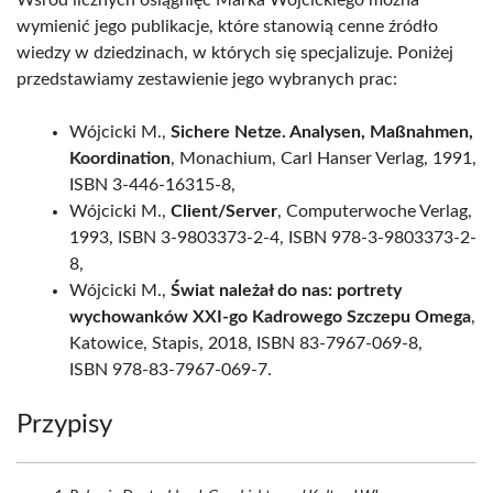
Wśród licznych osiągnięć Marka Wójcickiego można
wymienić jego publikacje, które stanowią cenne źródło
wiedzy w dziedzinach, w których się specjalizuje. Poniżej
przedstawiamy zestawienie jego wybranych prac:
Wójcicki M.,
Sichere Netze. Analysen, Maßnahmen,
Koordination
, Monachium, Carl Hanser Verlag, 1991,
ISBN 3-446-16315-8,
Wójcicki M.,
Client/Server
, Computerwoche Verlag,
1993, ISBN 3-9803373-2-4, ISBN 978-3-9803373-2-
8,
Wójcicki M.,
Świat należał do nas: portrety
wychowanków XXI-go Kadrowego Szczepu Omega
,
Katowice, Stapis, 2018, ISBN 83-7967-069-8,
ISBN 978-83-7967-069-7.
Przypisy