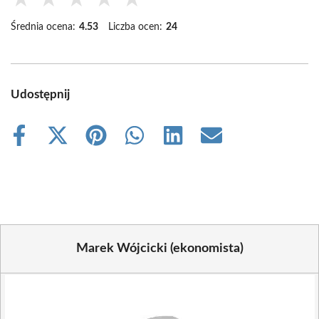
Średnia ocena:
4.53
Liczba ocen:
24
Udostępnij
Share
Share
Share
Share
Share
Share
on
on
on
on
on
on
Facebook
X
Pinterest
WhatsApp
LinkedIn
Email
(Twitter)
Marek Wójcicki (ekonomista)