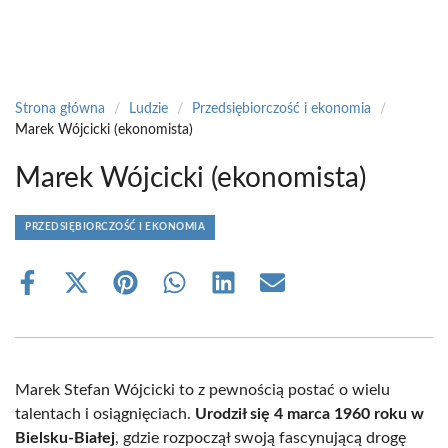
Strona główna
/
Ludzie
/
Przedsiębiorczość i ekonomia
/
Marek Wójcicki (ekonomista)
Marek Wójcicki (ekonomista)
PRZEDSIĘBIORCZOŚĆ I EKONOMIA
Share
Share
Share
Share
Share
Share
on
on
on
on
on
on
Facebook
X
Pinterest
WhatsApp
LinkedIn
Email
(Twitter)
Marek Stefan Wójcicki to z pewnością postać o wielu
talentach i osiągnięciach.
Urodził się 4 marca 1960 roku w
Bielsku-Białej
, gdzie rozpoczął swoją fascynującą drogę