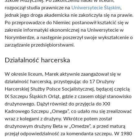
Szkole Muzycznej. Po zakończeniu nauki w liceum,
rozpoczął studia prawnicze na
Uniwersytecie Śląskim
,
jednak jego droga akademicka nie zakończyła się na prawie.
Po przeprowadzce do Niemiec postanowił kształcić się w
zakresie informatyki ekonomicznej na Uniwersytecie w
Norymberdze, a następnie poszerzył swoje wykształcenie o
zarządzanie przedsiębiorstwami.
Działalność harcerska
W okresie liceum, Marek aktywnie zaangażował się w
działalność harcerską, przystępując do 17 Drużyny
Harcerskiej Służby Polsce Socjalistycznej, będącej częścią
IX Szczepu Śląskich Orląt, gdzie z czasem objął stanowisko
drużynowego. Dążył również do przyjęcia do XXI
Kadrowego Szczepu „Omega”, co udało mu się zrealizować
wraz z kolegami z drużyny. Wkrótce potem został
drużynowym drużyny Beta w „Omedze”, a przed maturą
przejął odpowiedzialność za komendanta szczepu. W 1980