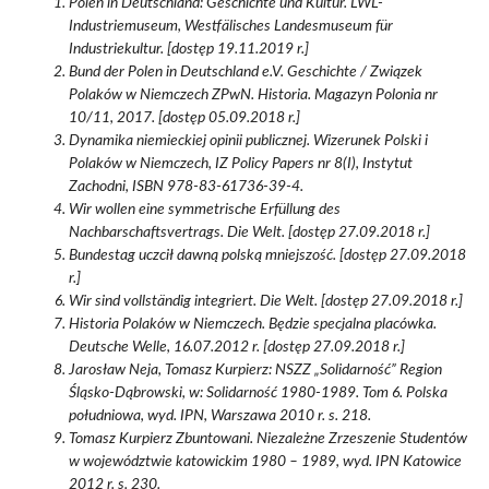
Polen in Deutschland: Geschichte und Kultur. LWL-
Industriemuseum, Westfälisches Landesmuseum für
Industriekultur. [dostęp 19.11.2019 r.]
Bund der Polen in Deutschland e.V. Geschichte / Związek
Polaków w Niemczech ZPwN. Historia. Magazyn Polonia nr
10/11, 2017. [dostęp 05.09.2018 r.]
Dynamika niemieckiej opinii publicznej. Wizerunek Polski i
Polaków w Niemczech, IZ Policy Papers nr 8(I), Instytut
Zachodni, ISBN 978-83-61736-39-4.
Wir wollen eine symmetrische Erfüllung des
Nachbarschaftsvertrags. Die Welt. [dostęp 27.09.2018 r.]
Bundestag uczcił dawną polską mniejszość. [dostęp 27.09.2018
r.]
Wir sind vollständig integriert. Die Welt. [dostęp 27.09.2018 r.]
Historia Polaków w Niemczech. Będzie specjalna placówka.
Deutsche Welle, 16.07.2012 r. [dostęp 27.09.2018 r.]
Jarosław Neja, Tomasz Kurpierz: NSZZ „Solidarność” Region
Śląsko-Dąbrowski, w: Solidarność 1980-1989. Tom 6. Polska
południowa, wyd. IPN, Warszawa 2010 r. s. 218.
Tomasz Kurpierz Zbuntowani. Niezależne Zrzeszenie Studentów
w województwie katowickim 1980 – 1989, wyd. IPN Katowice
2012 r. s. 230.