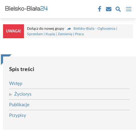
Przejdź
M
do
treści
Dołącz do nowej grupy
Bielsko-Biała - Ogłoszenia |
UWAGA!
Sprzedam | Kupię | Zamienię | Praca
Spis treści
Wstęp
Życiorys
Publikacje
Przypisy