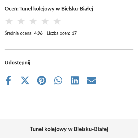
Oceń: Tunel kolejowy w Bielsku-Białej
★
★
★
★
★
Średnia ocena:
4.96
Liczba ocen:
17
Udostępnij
Share
Share
Share
Share
Share
Share
on
on
on
on
on
on
Facebook
X
Pinterest
WhatsApp
LinkedIn
Email
(Twitter)
Tunel kolejowy w Bielsku-Białej