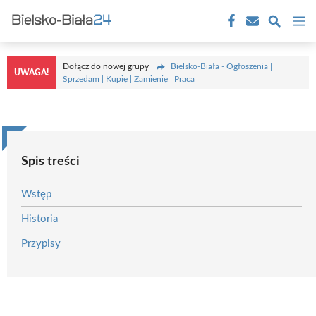
Przejdź
M
do
treści
Dołącz do nowej grupy
Bielsko-Biała - Ogłoszenia |
UWAGA!
Sprzedam | Kupię | Zamienię | Praca
Spis treści
Wstęp
Historia
Przypisy