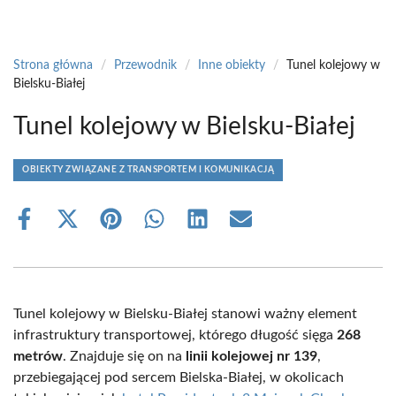
Strona główna
/
Przewodnik
/
Inne obiekty
/
Tunel kolejowy w
Bielsku-Białej
Tunel kolejowy w Bielsku-Białej
OBIEKTY ZWIĄZANE Z TRANSPORTEM I KOMUNIKACJĄ
Share
Share
Share
Share
Share
Share
on
on
on
on
on
on
Facebook
X
Pinterest
WhatsApp
LinkedIn
Email
(Twitter)
Tunel kolejowy w Bielsku-Białej stanowi ważny element
infrastruktury transportowej, którego długość sięga
268
metrów
. Znajduje się on na
linii kolejowej nr 139
,
przebiegającej pod sercem Bielska-Białej, w okolicach