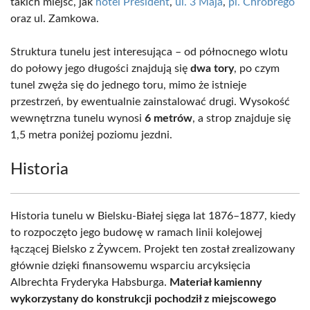
takich miejsc, jak
hotel President
,
ul. 3 Maja
,
pl. Chrobrego
oraz ul. Zamkowa.
Struktura tunelu jest interesująca – od północnego wlotu
do połowy jego długości znajdują się
dwa tory
, po czym
tunel zwęża się do jednego toru, mimo że istnieje
przestrzeń, by ewentualnie zainstalować drugi. Wysokość
wewnętrzna tunelu wynosi
6 metrów
, a strop znajduje się
1,5 metra poniżej poziomu jezdni.
Historia
Historia tunelu w Bielsku-Białej sięga lat 1876–1877, kiedy
to rozpoczęto jego budowę w ramach linii kolejowej
łączącej Bielsko z Żywcem. Projekt ten został zrealizowany
głównie dzięki finansowemu wsparciu arcyksięcia
Albrechta Fryderyka Habsburga.
Materiał kamienny
wykorzystany do konstrukcji pochodził z miejscowego