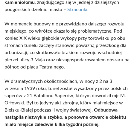
kamieniołomu
, znajdującego się w jednej z dzisiejszych
podgórskich dzielnic miasta –
Straconki
.
W momencie budowy nie przewidziano dalszego rozwoju
miejskiego, co wkrótce okazało się problematyczne. Pod
koniec XIX wieku głębokie wykopy przy torowisku po obu
stronach tunelu zaczęły stanowić poważną przeszkodę dla
urbanizacji, co skutkowało brakiem rozwoju wschodniej
pierzei ulicy 3 Maja oraz niezagospodarowaniem obszaru na
północ od placu Teatralnego.
W dramatycznych okolicznościach, w nocy z 2 na 3
września 1939 roku, tunel został wysadzony przez polskich
saperów z 21 Batalionu Saperów, którym dowodził mjr M.
Orłowski. Był to jedyny akt zbrojny, który miał miejsce w
Bielsku-Białej podczas II wojny światowej.
Odbudowa
nastąpiła niezwykle szybko, a ponowne otwarcie obiektu
miało miejsce zaledwie kilka tygodni później.