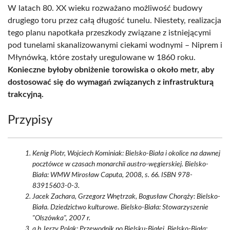
W latach 80. XX wieku rozważano możliwość budowy
drugiego toru przez całą długość tunelu. Niestety, realizacja
tego planu napotkała przeszkody związane z istniejącymi
pod tunelami skanalizowanymi ciekami wodnymi – Niprem i
Młynówką, które zostały uregulowane w 1860 roku.
Konieczne byłoby obniżenie torowiska o około metr, aby
dostosować się do wymagań związanych z infrastrukturą
trakcyjną.
Przypisy
Kenig Piotr, Wojciech Kominiak: Bielsko-Biała i okolice na dawnej
pocztówce w czasach monarchii austro-węgierskiej. Bielsko-
Biała: WMW Mirosław Caputa, 2008, s. 66. ISBN 978-
83915603-0-3.
Jacek Zachara, Grzegorz Wnętrzak, Bogusław Chorąży: Bielsko-
Biała. Dziedzictwo kulturowe. Bielsko-Biała: Stowarzyszenie
"Olszówka", 2007 r.
a b Jerzy Polak: Przewodnik po Bielsku-Białej. Bielsko-Biała: